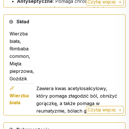
Antyseptyczne
: Pomaga chronić organizm
Czytaj więcej
dzięki swoim właściwościom dezynfekującym.
Skład
Składniki i składniki aktywne
Wierzba
Produkt opiera się na mocy sprawdzonych
biała,
ekstraktów roślinnych:
Rimbaba
common,
Ekstrakt z kory wierzby białej
)
(Salix alba
Mięta
Ekstrakt z wrotyczu pospolitego
(Tanacetum
pieprzowa,
)
partenium
Goździk
Hydrolat goździkowy
)
(Syzigium aromaticum
Zawiera kwas acetylosalicylowy,
Olejek eteryczny z mięty pieprzowej
(Mentha
Wierzba
który pomaga złagodzić ból, obniżyć
)
piperita
biała
gorączkę, a także pomaga w
Inne składniki:
sterylna woda, sorbinian
Czytaj więcej
reumatyzmie, bólach głowy, bólach
potasu.
zębów i bólach mięśni.
Jest tradycyjnie kojarzony z