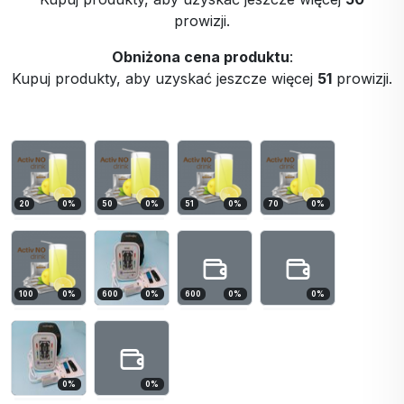
prowizji.
Obniżona cena produktu
:
Kupuj produkty, aby uzyskać jeszcze więcej
51
prowizji.
20
0
%
50
0
%
51
0
%
70
0
%
100
0
%
600
0
%
600
0
%
0
%
0
%
0
%