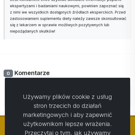
ekspertyzami i badaniami naukowymi, powinien zapoznać się
z nimi we wszystkich dostępnych źródłach eksperckich. Przed
zastosowaniem suplementu diety należy zawsze skonsultować
się z lekarzem w sprawie możliwych pozytywnych lub
niepożądanych skutków!
Komentarze
0
Nie ma jeszcze komentarzy. Bądź pierwszy ze swoim
Używamy plików cookie z usług
komentarzem.
stron trzecich do działań
marketingowych i aby zapewnić
użytkownikom lepsze wrażenia.
Przeczytaj o tym, jak używamy