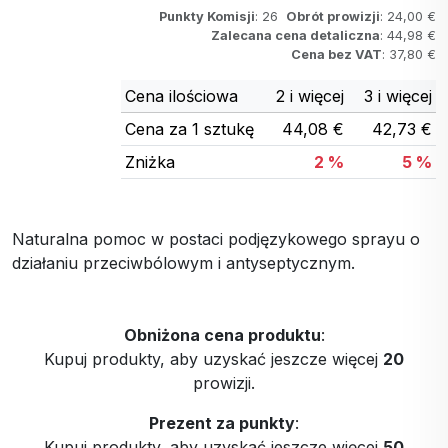
Punkty Komisji
: 26
Obrót prowizji
: 24,00 €
Zalecana cena detaliczna
: 44,98 €
Cena bez VAT
: 37,80 €
Cena ilościowa
2 i więcej
3 i więcej
Cena za 1 sztukę
44,08 €
42,73 €
Zniżka
2 %
5 %
Naturalna pomoc w postaci podjęzykowego sprayu o
działaniu przeciwbólowym i antyseptycznym.
Obniżona cena produktu
:
Kupuj produkty, aby uzyskać jeszcze więcej
20
prowizji.
Prezent za punkty
:
Kupuj produkty, aby uzyskać jeszcze więcej
50