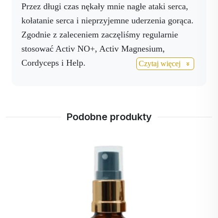
Wspieraj swoje zdrowie mocą natury dzięki
przeciwrobaczym
Przez długi czas nękały mnie nagłe ataki serca,
technologii Micro Filter.
(przeciwpasożytniczym) i
kołatanie serca i nieprzyjemne uderzenia gorąca.
dezynfekującym.
Zgodnie z zaleceniem zaczęliśmy regularnie
Informacje techniczne
stosować Activ NO+, Activ Magnesium,
Parametr
Wartość
Cordyceps i Help.
Czytaj więcej
Pojemność
50 ml
Po przejściu badań - tomografii komputerowej,
Postać
Spray podjęzykowy
echa i holtera - wyniki na szczęście okazały się
Suche i ciemne miejsce w
Przechowywanie
bardzo dobre. Dziś czujemy się znacznie lepiej i
temperaturze 25 °C
Podobne produkty
jesteśmy bardzo zadowoleni z pozytywnych
wyników." 🙏
Dziękuję ❤️