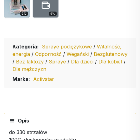
0
%
0
%
Kategoria:
Spraye podjęzykowe
/
Witalność,
energia
/
Odporność
/
Wegański
/
Bezglutenowy
/
Bez laktozy
/
Spraye
/
Dla dzieci
/
Dla kobiet
/
Dla mężczyzn
Marka:
Activstar
Opis
do 330 strzałów
100% dostępności produktu