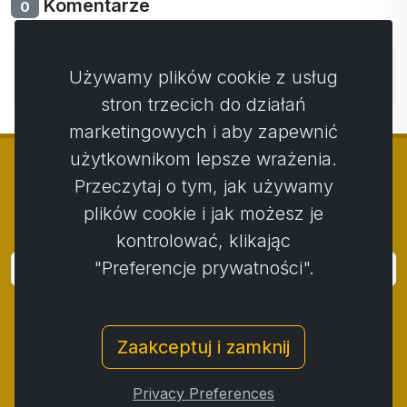
Komentarze
0
Nie ma jeszcze komentarzy. Bądź pierwszy ze swoim
Używamy plików cookie z usług
komentarzem.
stron trzecich do działań
marketingowych i aby zapewnić
użytkownikom lepsze wrażenia.
Przeczytaj o tym, jak używamy
plików cookie i jak możesz je
© Copyright 2014 - 2026
Activstar
kontrolować, klikając
"Preferencje prywatności".
Zaloguj się
Subskrybuj wiadomości i wydarzenia
Zaakceptuj i zamknij
Kontakt
/
Zasady i warunki
/
Polityka prywatności
/
Procedura składania skarg
/
Protokół reklamacji
/
Privacy Preferences
Odstąpienie od umowy
/
Cookies