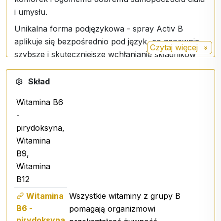
i umysłu.
Unikalna forma podjęzykowa - spray Activ B
aplikuje się bezpośrednio pod język, co zapewnia
Czytaj więcej
szybsze i skuteczniejsze wchłanianie składników
aktywnych w porównaniu do konwencjonalnych
suplementów.
Skład
Szybkie i skuteczne działanie - składniki odżywcze
Witamina B6
dostają się bezpośrednio do krwiobiegu, omijając
-
przewód pokarmowy i zapewniając
pirydoksyna,
natychmiastowe wsparcie dla organizmu.
Witamina
Praktyczny i łatwy w użyciu - idealny do
B9,
codziennego użytku, jego kompaktowe
Witamina
opakowanie pozwala mieć go zawsze pod ręką.
B12
Napisz, jak ważne jest codzienne stosowanie
Witamina
Wszystkie witaminy z grupy B
Dawkowanie
:
B6 -
pomagają organizmowi
pirydoksyna