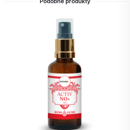
Podobne produkty
B12
rozpuszczalnych w wodzie i jedyna
witamina zawierająca metal kobalt.