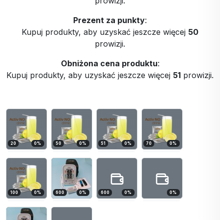
prowizji.
Prezent za punkty
:
Kupuj produkty, aby uzyskać jeszcze więcej
50
prowizji.
Obniżona cena produktu
:
Kupuj produkty, aby uzyskać jeszcze więcej
51
prowizji.
20
0
%
50
0
%
51
0
%
70
0
%
100
0
%
600
0
%
600
0
%
0
%