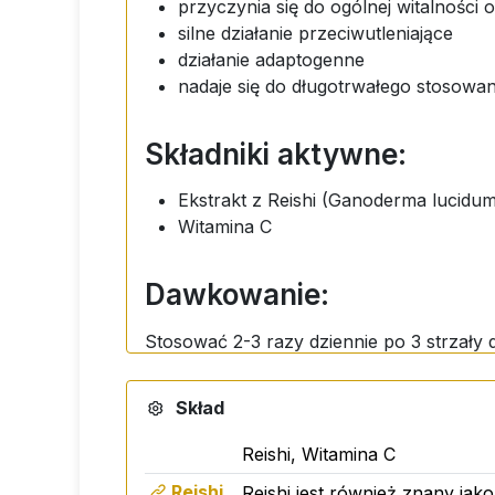
przyczynia się do ogólnej witalności
silne działanie przeciwutleniające
działanie adaptogenne
nadaje się do długotrwałego stosowan
Składniki aktywne:
Ekstrakt z Reishi (Ganoderma lucidu
Witamina C
Dawkowanie:
Stosować 2-3 razy dziennie po 3 strzały d
Składniki:
Skład
Reishi, Witamina C
Ekstrakt uzyskany metodą podwójnej ekstr
oczyszczona, etanol, sorbinian potasu.
Reishi
Reishi jest również znany jako