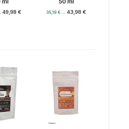
ml
50 ml
50
49,98 €
43,98 €
35,19 € …
50,65 € …