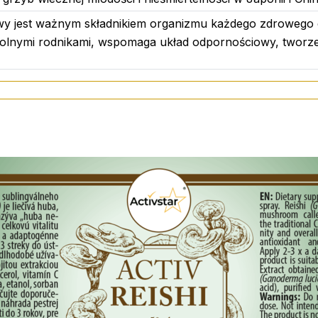
y jest ważnym składnikiem organizmu każdego zdrowego cz
olnymi rodnikami, wspomaga układ odpornościowy, tworzen
j dawki. Suplement diety nie może być stosowany jako subst
w ciąży i karmiących piersią. Przechowywać w miejscu nied
rze poniżej 25°C.