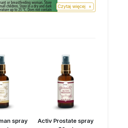
Czytaj więcej
an spray
Activ Prostate spray
Activ Pre