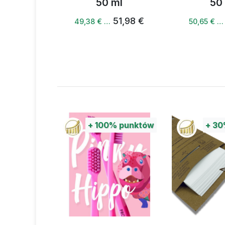
ęzykowy
50 ml
50 
l
51,98 €
5
49,38 € …
50,65 € …
1,98 €
%
punktów
+
100%
punktów
+
30