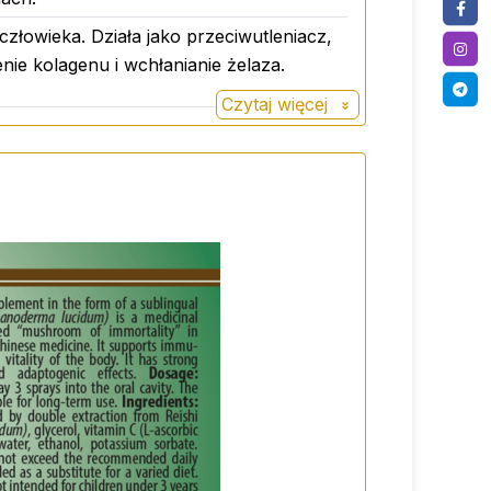
łowieka. Działa jako przeciwutleniacz,
ie kolagenu i wchłanianie żelaza.
Czytaj więcej
ytut zróżnicowanej diety. Nie nadaje się
ostępnym dla małych dzieci. Przechowywać