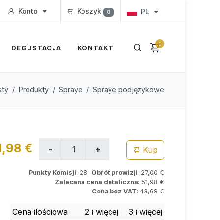
Konto
Koszyk
PL
0
0
DEGUSTACJA
KONTAKT
sty
Produkty
Spraye
Spraye podjęzykowe
1,98 €
Kup
Punkty Komisji
: 28
Obrót prowizji
: 27,00 €
Zalecana cena detaliczna
: 51,98 €
Cena bez VAT
: 43,68 €
Cena ilościowa
2 i więcej
3 i więcej