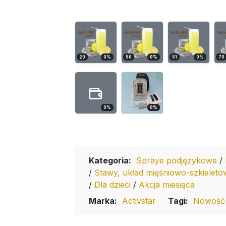
20
0
%
50
0
%
51
0
%
70
0
%
0
%
Kategoria:
Spraye podjęzykowe
/
/
Stawy, układ mięśniowo-szkielet
/
Dla dzieci
/
Akcja miesiąca
Marka:
Activstar
Tagi:
Nowość