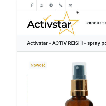
+421904262747
info@activstar.eu
PRODUKT
Activstar - ACTIV REISHI - spray 
Nowość