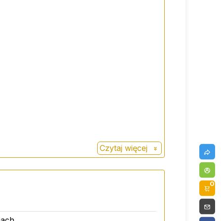
Czytaj więcej
0
 (kwas L-askorbinowy), woda
nach.