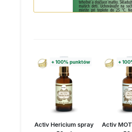
+
100%
punktów
+
100%
YCEPS -
Activ Hericium spray
Activ MOTI