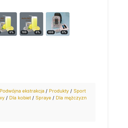
0
%
100
0
%
600
0
%
Podwójna ekstrakcja
/
Produkty
/
Sport
owy
/
Dla kobiet
/
Spraye
/
Dla mężczyzn