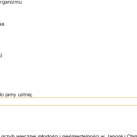
 organizmu
ia
m)
o jamy ustnej.
akcji z Reishi (Ganoderma lucidum), glicerol, witamina C
 grzyb wiecznej młodości i nieśmiertelności w Japonii i Chi