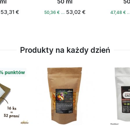
ml
50 ml
50 
3,31 €
53,02 €
50,36 € …
47,48 € …
Produkty na każdy dzień
%
punktów