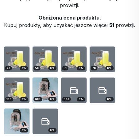
prowizji.
Obniżona cena produktu
:
Kupuj produkty, aby uzyskać jeszcze więcej
51
prowizji.
20
0
%
50
0
%
51
0
%
70
0
%
100
0
%
600
0
%
600
0
%
0
%
0
%
0
%