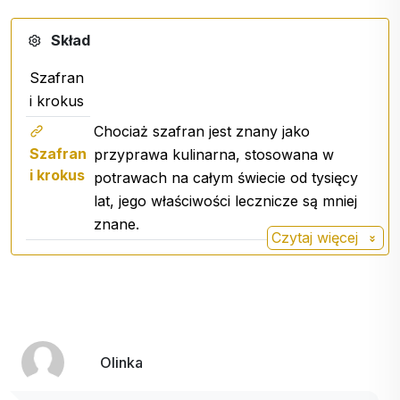
Może mieć korzystny wpływ na AMD
Skład
Dzięki wysokiej aktywności przeciwutleniającej
Szafran
ekstrakt z szafranu może również zapewniać
i krokus
ochronę przed związanym z wiekiem
Chociaż szafran jest znany jako
zwyrodnieniem plamki żółtej (AMD), jedną z
Szafran
przyprawa kulinarna, stosowana w
najczęstszych chorób oczu.
i krokus
potrawach na całym świecie od tysięcy
lat, jego właściwości lecznicze są mniej
Ta cicha, bezbolesna choroba charakteryzuje się
znane.
stopniowym pogarszaniem się centralnej części
Czytaj więcej
siatkówki, która przestaje prawidłowo
funkcjonować. Jest to główna przyczyna utraty
wzroku, zwłaszcza u osób po 60. roku życia,
potencjalnie prowadząca do całkowitej ślepoty.
Osoba cierpiąca na AMD ma coraz większe
Olinka
trudności z wykonywaniem codziennych
czynności, takich jak czytanie czy prowadzenie