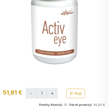
51,81 €
Kup
Punkty Komisji
: 31
Obrót prowizji
: 30,00 €