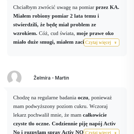
samochodu.
Chciałbym zwrócić uwagę na pomiar
przez KA.
Miałem robiony pomiar 2 lata temu i
Z tego powodu opracowano nowe sposoby
stwierdzili, że będę miał problem ze
zapobiegania pogarszaniu się stanu siatkówki.
wzrokiem.
Cóż, cud świata,
moje prawe oko
Jednym z takich produktów jest nasz suplement
miało duże smugi, miałem zaciemnienia pola
Czytaj więcej
diety Activ Eye, który zwalcza stres oksydacyjny i
widzenia, a moje lewe oko miało takie smugi.
wolne rodniki odpowiedzialne za starzenie się
To sprawiało, że nie czułem się komfortowo,
komórek
gdy patrzyłem.
U
okulisty myśleli, że mam
100% hiszpański szafran (Crocus sativus L.).
pękniętą siatkówkę, ale
na szczęście to się nie
Želmíra - Martin
Certyfikat DNA.
potwierdziło. Zacząłem
brać Activ Eye i
- Standaryzowany do 3% krokusów metodą HPLC.
codziennie spryskuję się Activ NO i mogę
Chodzę na regularne badania
oczu
, ponieważ
- Wysoka stabilność.
powiedzieć, że wszystko wróciło do normy i
mam podwyższony poziom cukru. Wczoraj
- W 100% zintegrowany pionowo.
nie mam już problemu z prowadzeniem
Cechy halal i koszerności
lekarz pochwalił mnie, że mam
całkowicie
samochodu.
Życzę wszystkim zdrowia, bo to
czyste tło oczne.
Codziennie piję napój Activ
jest najważniejsze.
Zróżnicowana wartość
No i rozpylam spray Activ NO + kapsułki
Czytaj więcej