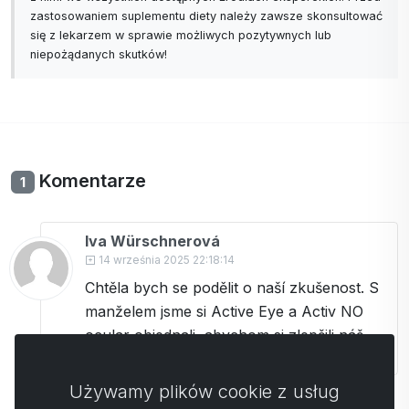
zastosowaniem suplementu diety należy zawsze skonsultować
się z lekarzem w sprawie możliwych pozytywnych lub
niepożądanych skutków!
Komentarze
1
Iva Würschnerová
14 września 2025 22:18:14
Chtěla bych se podělit o naší zkušenost. S
manželem jsme si Active Eye a Activ NO
ocular objednali, abychom si zlepšili náš
zrak. Já jsem měla občas suché oči, až
mne někdy pálily a manželovi se znoršil
Używamy plików cookie z usług
zrak při práci s počítačem. Měl až 3