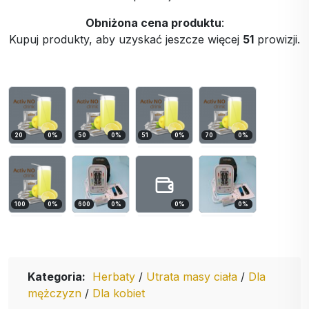
Obniżona cena produktu
:
Kupuj produkty, aby uzyskać jeszcze więcej
51
prowizji.
20
0
%
50
0
%
51
0
%
70
0
%
100
0
%
600
0
%
0
%
0
%
Kategoria:
Herbaty
/
Utrata masy ciała
/
Dla
mężczyzn
/
Dla kobiet