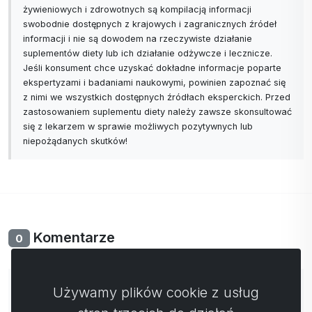
żywieniowych i zdrowotnych są kompilacją informacji
swobodnie dostępnych z krajowych i zagranicznych źródeł
informacji i nie są dowodem na rzeczywiste działanie
suplementów diety lub ich działanie odżywcze i lecznicze.
Jeśli konsument chce uzyskać dokładne informacje poparte
ekspertyzami i badaniami naukowymi, powinien zapoznać się
z nimi we wszystkich dostępnych źródłach eksperckich. Przed
zastosowaniem suplementu diety należy zawsze skonsultować
się z lekarzem w sprawie możliwych pozytywnych lub
niepożądanych skutków!
Komentarze
0
Nie ma jeszcze komentarzy. Bądź pierwszy ze swoim
Używamy plików cookie z usług
komentarzem.