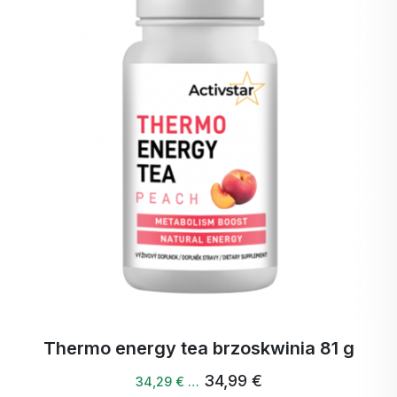
ananasie.
Łagodzi uczucie ciężkości i
wzdęcia.
Opuncja -
Wspomaga metabolizm i
Cactinea
redukcję tkanki tłuszczowej.
GOFOS®, winian
karnityny, czarna
herbata, L-teanina,
Garcinia Cambogia,
bromelaina,
CACTINEA®,
kofeina.
a 81 g
Activthermo burner 120 tabl
41,65 €
39,57 € …