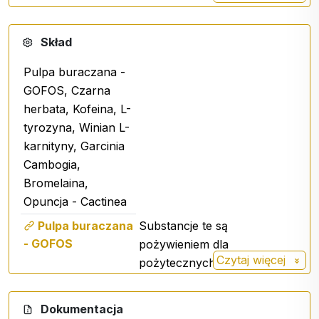
Skład
Pulpa buraczana -
GOFOS, Czarna
herbata, Kofeina, L-
tyrozyna, Winian L-
karnityny, Garcinia
Cambogia,
Bromelaina,
Opuncja - Cactinea
Pulpa buraczana
Substancje te są
- GOFOS
pożywieniem dla
Czytaj więcej
pożytecznych bakterii
jelitowych, które utrzymują
jelita w zdrowiu i
Dokumentacja
funkcjonalności.