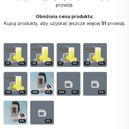
prowizji.
Obniżona cena produktu
:
Kupuj produkty, aby uzyskać jeszcze więcej
51
prowizji.
20
0
%
50
0
%
51
0
%
70
0
%
100
0
%
600
0
%
600
0
%
0
%
0
%
0
%