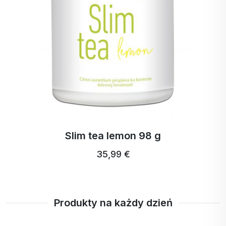
guaranie i to w dwukrotnie większej
ilości niż kofeina w kawie.
Gorzka
Zawiera witaminy A, B, C i P,
pomarańcza
flawonoidy, cukry, kwasy
organiczne i sole mineralne.
Czarny
pieprz
Chrom
Odgrywa ważną rolę w aktywności
niektórych enzymów.
Slim tea lemon 98 g
35,99 €
Produkty na każdy dzień