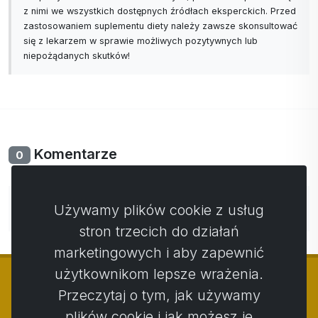
z nimi we wszystkich dostępnych źródłach eksperckich. Przed
zastosowaniem suplementu diety należy zawsze skonsultować
się z lekarzem w sprawie możliwych pozytywnych lub
niepożądanych skutków!
Komentarze
0
Nie ma jeszcze komentarzy. Bądź pierwszy ze swoim
Używamy plików cookie z usług
komentarzem.
stron trzecich do działań
marketingowych i aby zapewnić
użytkownikom lepsze wrażenia.
Przeczytaj o tym, jak używamy
plików cookie i jak możesz je