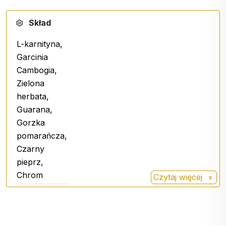
Źródło
:
Skład
https://en.wikipedia.org/wiki/Garcinia
L-karnityna,
Garcinia
Cambogia,
Zielona
herbata,
Guarana,
Gorzka
pomarańcza,
Czarny
pieprz,
Chrom
Czytaj więcej
L-
L-karnityna jest jednym z
karnityna
najskuteczniejszych spalaczy
tłuszczu.