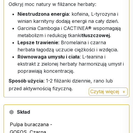
Odkryj moc natury w filiżance herbaty:
Niestrudzona energia
: kofeina, L-tyrozyna i
winian karnityny dodają energii na cały dzień.
Garcinia Cambogia i CACTINEA® wspomagają
metabolizm i redukcję tkanki
tłuszczowej
.
Lepsze trawienie
: Bromelaina i czarna
herbata łagodzą uczucie ciężkości i wzdęcia.
Równowaga umysłu i ciała
: L-teanina i
ekstrakt z zielonej herbaty harmonizują umysł i
poprawiają koncentrację.
Sposób użycia
: 1-2 filiżanki dziennie, rano lub
przed aktywnością fizyczną.
Czytaj więcej
Skład
Pulpa buraczana -
GOFOS, Czarna