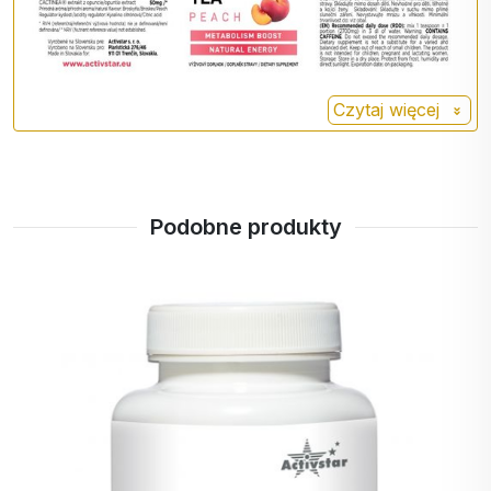
Winian L-
Doda ci energii na cały dzień.
karnityny
Garcinia
Jest to dziko rosnące
Cambogia
drzewo występujące głównie
Czytaj więcej
w południowych Indiach.
Owoce zawierają składniki,
które pozytywnie wpływają
na ogólną redukcję masy
Podobne produkty
ciała, a także zmniejszenie
obwodu.
Bromelaina
Jest to silny enzym trawiący
białka występujący w
ananasie.
Łagodzi uczucie ciężkości i
wzdęcia.
Opuncja -
Wspomaga metabolizm i