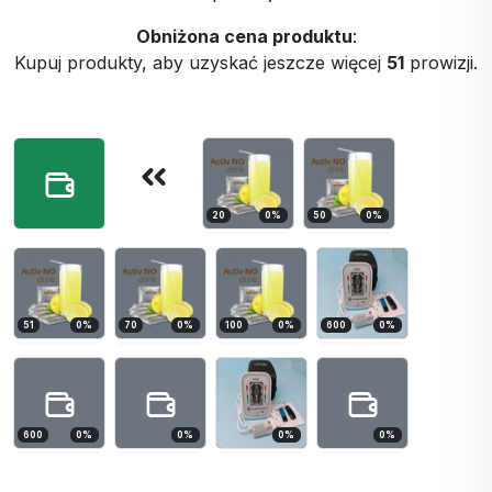
Obniżona cena produktu
:
Kupuj produkty, aby uzyskać jeszcze więcej
51
prowizji.
20
0
%
50
0
%
51
0
%
70
0
%
100
0
%
600
0
%
600
0
%
0
%
0
%
0
%