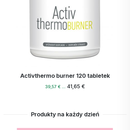
Cactinea
redukcję tkanki tłuszczowej.
GOFOS®, winian
karnityny, czarna
herbata, L-teanina,
Garcinia Cambogia,
bromelaina,
CACTINEA®,
kofeina.
Activthermo burner 120 tabletek
41,65 €
39,57 € …
Produkty na każdy dzień