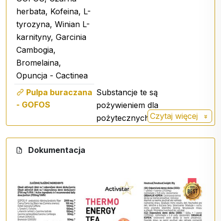
herbata, Kofeina, L-
tyrozyna, Winian L-
karnityny, Garcinia
Cambogia,
Bromelaina,
Opuncja - Cactinea
Pulpa buraczana
Substancje te są
- GOFOS
pożywieniem dla
Czytaj więcej
pożytecznych bakterii
jelitowych, które utrzymują
jelita w zdrowiu i
Dokumentacja
funkcjonalności.
Czarna herbata
Kofeina
L-tyrozyna
Doda ci energii na cały dzień.