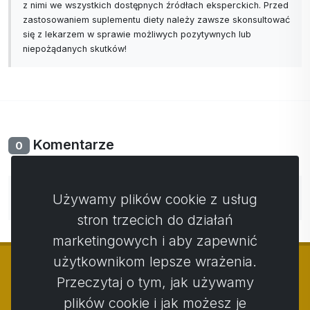
z nimi we wszystkich dostępnych źródłach eksperckich. Przed
zastosowaniem suplementu diety należy zawsze skonsultować
się z lekarzem w sprawie możliwych pozytywnych lub
niepożądanych skutków!
Komentarze
0
Nie ma jeszcze komentarzy. Bądź pierwszy ze swoim
Używamy plików cookie z usług
komentarzem.
stron trzecich do działań
marketingowych i aby zapewnić
użytkownikom lepsze wrażenia.
Przeczytaj o tym, jak używamy
plików cookie i jak możesz je