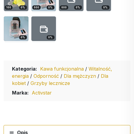
100
0
%
600
0
%
600
0
%
0
%
0
%
0
%
Kategoria:
Kawa funkcjonalna
/
Witalność,
energia
/
Odporność
/
Dla mężczyzn
/
Dla
kobiet
/
Grzyby lecznicze
Marka:
Activstar
Opis