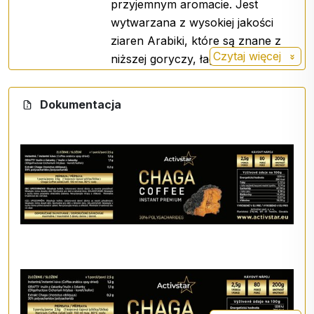
przyjemnym aromacie. Jest
wytwarzana z wysokiej jakości
1. Chaga zawiera beta-glukany, które pomagają
ziaren Arabiki, które są znane z
wzmocnić układ odpornościowy i zwiększyć jego
Czytaj więcej
niższej goryczy, łagodnej
odporność na infekcje.
kwasowości i bogatego profilu
2. Właściwości przeciwutleniające.
smakowego.
Dokumentacja
3. Działanie przeciwzapalne.
Chaga
4. Wspomaga trawienie.
5. Zwiększona energia i witalność: Użytkownicy
często przypisują zwiększony poziom energii i
ogólne samopoczucie regularnemu stosowaniu
chaga.
6. Promowanie zdrowia skóry: dzięki zawartości
przeciwutleniaczy i składników odżywczych,
chaga może przyczynić się do zdrowego wyglądu
skóry i pomóc w przypadku problemów skórnych.
7. Wsparcie układu sercowo-naczyniowego.