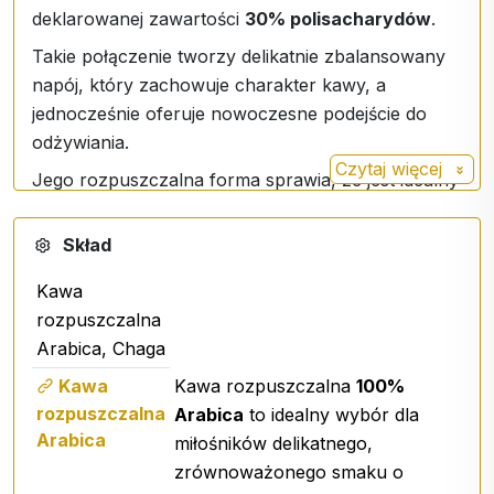
deklarowanej zawartości
30% polisacharydów
.
Takie połączenie tworzy delikatnie zbalansowany
napój, który zachowuje charakter kawy, a
jednocześnie oferuje nowoczesne podejście do
odżywiania.
Czytaj więcej
Jego rozpuszczalna forma sprawia, że jest idealny
do pracy, w podróży lub jako alternatywa dla
tradycyjnej kawy w domu.
Skład
Chaga Coffee
została zaprojektowana z myślą o
Kawa
szybkim i wygodnym przygotowaniu:
rozpuszczalna
1 porcja (2,5 g)
Arabica, Chaga
150 ml gorącej wody (maks. 80°C)
Kawa
Kawa rozpuszczalna
100%
Wymieszaj i ciesz się smakiem
rozpuszczalna
Arabica
to idealny wybór dla
Ekstrakt z Chaga (Inonotus obliquus) ma wiele
Arabica
miłośników delikatnego,
pozytywnych korzyści zdrowotnych. Wśród
zrównoważonego smaku o
najczęściej zgłaszanych efektów są: