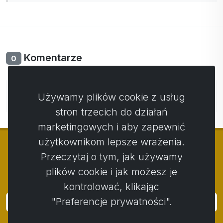
Komentarze
0
Nie ma jeszcze komentarzy. Bądź pierwszy ze swoim
Używamy plików cookie z usług
komentarzem.
stron trzecich do działań
marketingowych i aby zapewnić
użytkownikom lepsze wrażenia.
Przeczytaj o tym, jak używamy
plików cookie i jak możesz je
© Copyright 2014 - 2026
Activstar
kontrolować, klikając
"Preferencje prywatności".
Zaloguj się