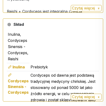
Czytaj więcej
Reishi + Cordyceps jest integralną częścią
medycyny chińskiej. Grzyby te są znane ze
swojego pozytywnego wpływu na organizm od
Skład
tysięcy lat. Zawierają mieszankę polisacharydów,
Inulina,
fitosteroli, erinacyn, ergosteroli i innych substancji
Cordyceps
bioaktywnych w idealnych proporcjach.
Sinensis -
Cordyceps,
Zastosowano Reishi z cordycepsem z 30%
Reishi
polisacharydów o wysokiej zawartości βeta i D-
glukanów.
Inulina
Prebiotyk
Testowany w Niemczech przez Agrolab pod
Cordyceps od dawna jest podstawą
kątem zawartości składników aktywnych.
Cordyceps
tradycyjnej medycyny chińskiej. Jest
Sinensis -
stosowany od ponad 5000 lat jako
Grzyb reishi
jest szczególnie wyjątkowy ze
Cordyceps
źródło energii, w celu wzmocnienia
Czytaj więcej
względu na swoje właściwości immunostymulujące.
zdrowia i został sklasyfikowany jako
"przedłużacz życia".