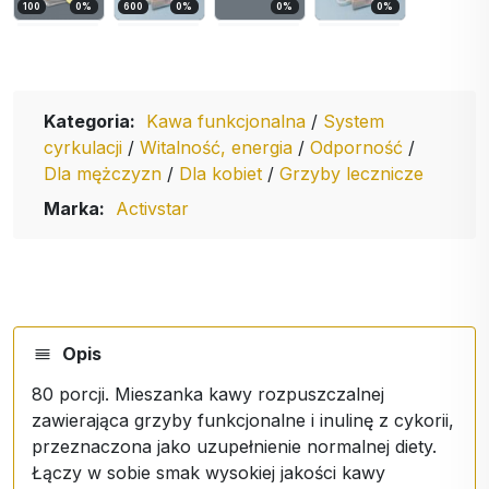
100
0
%
600
0
%
0
%
0
%
Kategoria:
Kawa funkcjonalna
/
System
cyrkulacji
/
Witalność, energia
/
Odporność
/
Dla mężczyzn
/
Dla kobiet
/
Grzyby lecznicze
Marka:
Activstar
Opis
80 porcji. Mieszanka kawy rozpuszczalnej
zawierająca grzyby funkcjonalne i inulinę z cykorii,
przeznaczona jako uzupełnienie normalnej diety.
Łączy w sobie smak wysokiej jakości kawy