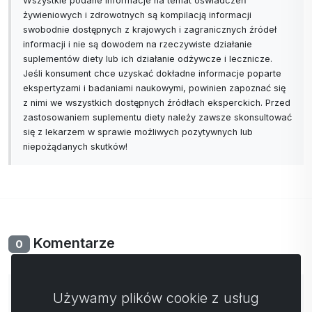
Wszystkie podane informacje na temat oświadczeń
żywieniowych i zdrowotnych są kompilacją informacji
swobodnie dostępnych z krajowych i zagranicznych źródeł
informacji i nie są dowodem na rzeczywiste działanie
suplementów diety lub ich działanie odżywcze i lecznicze.
Jeśli konsument chce uzyskać dokładne informacje poparte
ekspertyzami i badaniami naukowymi, powinien zapoznać się
z nimi we wszystkich dostępnych źródłach eksperckich. Przed
zastosowaniem suplementu diety należy zawsze skonsultować
się z lekarzem w sprawie możliwych pozytywnych lub
niepożądanych skutków!
Komentarze
0
Nie ma jeszcze komentarzy. Bądź pierwszy ze swoim
Używamy plików cookie z usług
komentarzem.