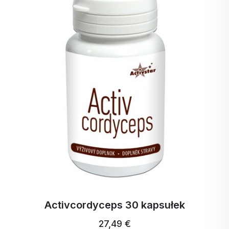
Europejski Urząd ds. Bezpieczeństwa Żywności
pozytywnie ocenił oświadczenie zdrowotne
dotyczące zmniejszonej poposiłkowej odpowiedzi
glikemicznej dla inuliny i oligofruktozy Orafti®. Nie
tylko w Europie, ale także w USA, inulina i
oligofruktoza Orafti® firmy BENEO są uznawane
przez oficjalne władze. Inulina z korzenia cykorii i
oligofruktoza firmy BENEO znajdują się obecnie
oficjalnie na liście zatwierdzonych przez FDA
błonników spożywczych. Błonnik z korzenia
cykorii to jedyne sprawdzone prebiotyki roślinne.
Naukowa baza danych błonnika prebiotycznego
BENEO jest najsilniejsza w branży spożywczej.
Activcordyceps 30 kapsułek
27,49 €