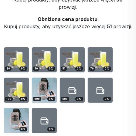
prowizji.
Obniżona cena produktu
:
Kupuj produkty, aby uzyskać jeszcze więcej
51
prowizji.
20
0
%
50
0
%
51
0
%
70
0
%
100
0
%
600
0
%
600
0
%
0
%
0
%
0
%