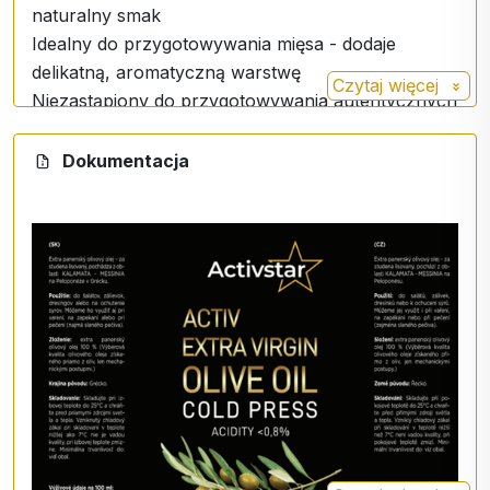
naturalny smak
Idealny do przygotowywania mięsa - dodaje
delikatną, aromatyczną warstwę
Czytaj więcej
Niezastąpiony do przygotowywania autentycznych
włoskich i greckich specjałów
Dokumentacja
Do pieczenia
:
Sekretny składnik doskonałych pikantnych
wypieków z nutą śródziemnomorską
Nadaje focaccii, chlebom i pikantnym ciastom
autentyczny smak.
Zdrowie w każdej kropli
Oliwa z oliwek z pierwszego tłoczenia to nie tylko
doznanie smakowe, ale także skarbnica zdrowia:
Bogata w jednonienasycone kwasy tłuszczowe -
wspomagają zdrowie serca i naczyń
krwionośnych. Pełna przeciwutleniaczy -