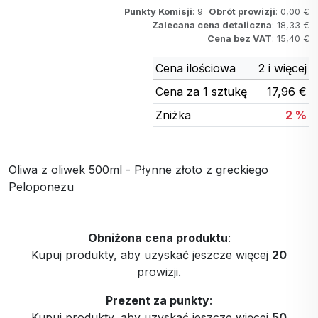
Punkty Komisji
: 9
Obrót prowizji
: 0,00 €
Zalecana cena detaliczna
: 18,33 €
Cena bez VAT
: 15,40 €
Cena ilościowa
2 i więcej
Cena za 1 sztukę
17,96 €
Zniżka
2 %
Oliwa z oliwek 500ml - Płynne złoto z greckiego
Peloponezu
Obniżona cena produktu
:
Kupuj produkty, aby uzyskać jeszcze więcej
20
prowizji.
Prezent za punkty
:
Kupuj produkty, aby uzyskać jeszcze więcej
50