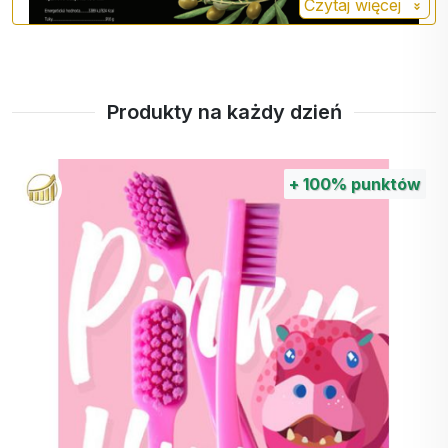
Czytaj więcej
zwalczają wolne rodniki i spowalniają starzenie.
Zawiera witaminę E - wspomaga zdrowie skóry i
układ odpornościowy. Naturalne działanie
przeciwzapalne - pomaga łagodzić stany zapalne
Produkty na każdy dzień
w organizmie
Kluczowy składnik diety śródziemnomorskiej -
jednej z najzdrowszych diet na świecie.
+
100%
punktów
Dla zdrowia, smaku i jakości - prosto z Grecji do
Twojej kuchni!