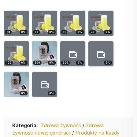
20
0
%
50
0
%
51
0
%
70
0
%
100
0
%
600
0
%
600
0
%
0
%
0
%
0
%
Kategoria:
Zdrowa żywność
/
Zdrowa
żywność nowej generacji
/
Produkty na każdy