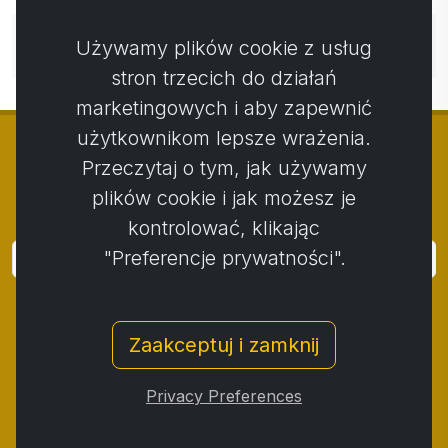
Nie ma jeszcze komentarzy. Bądź pierwszy ze swoim
Używamy plików cookie z usług
komentarzem.
stron trzecich do działań
marketingowych i aby zapewnić
użytkownikom lepsze wrażenia.
Przeczytaj o tym, jak używamy
plików cookie i jak możesz je
© Copyright 2014 - 2026
Activstar
kontrolować, klikając
"Preferencje prywatności".
Zaloguj się
Subskrybuj wiadomości i wydarzenia
Zaakceptuj i zamknij
Kontakt
/
Zasady i warunki
/
Polityka prywatności
/
Procedura składania skarg
/
Protokół reklamacji
/
Privacy Preferences
Odstąpienie od umowy
/
Cookies