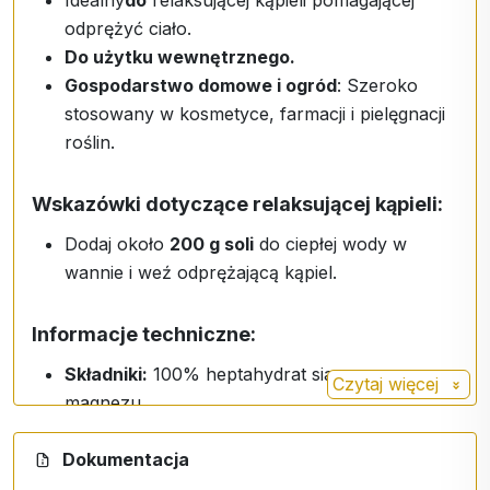
Idealny
do
relaksującej kąpieli pomagającej
odprężyć ciało.
Do użytku wewnętrznego.
Gospodarstwo domowe i ogród
: Szeroko
stosowany w kosmetyce, farmacji i pielęgnacji
roślin.
Wskazówki dotyczące relaksującej kąpieli:
Dodaj około
200 g soli
do ciepłej wody w
wannie i weź odprężającą kąpiel.
Informacje techniczne:
Składniki:
100% heptahydrat siarczanu
Czytaj więcej
magnezu.
Waga:
500 g.
Dokumentacja
Przechowywanie
: Przechowywać w suchym
miejscu, z dala od bezpośredniego światła