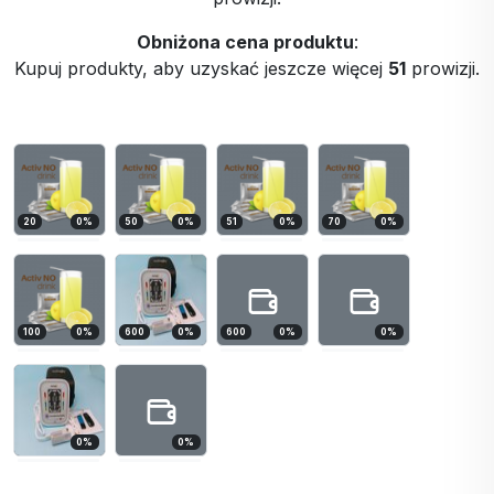
Obniżona cena produktu
:
Kupuj produkty, aby uzyskać jeszcze więcej
51
prowizji.
20
0
%
50
0
%
51
0
%
70
0
%
100
0
%
600
0
%
600
0
%
0
%
0
%
0
%