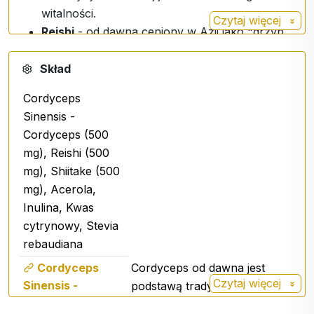
witalności.
Czytaj więcej
Reishi
- od dawna ceniony w Azji jako "grzyb
wiecznej młodości".
Shiitake
- grzyb o bogatej historii w różnych
Skład
kulturach.
Cordyceps
Naturalny ekstrakt i prebiotyki
Sinensis -
Acerola
- naturalne źródło witaminy C.
Cordyceps (500
Inulina
- błonnik prebiotyczny, który odżywia
mg), Reishi (500
mikroflorę jelitową.
mg), Shiitake (500
mg), Acerola,
Inne składniki
Inulina, Kwas
Kwas cytrynowy, naturalny aromat
cytrynowy, Stevia
czekoladowy, stewia jako naturalny słodzik.
rebaudiana
Cordyceps
Cordyceps od dawna jest
Czytaj więcej
Sinensis -
podstawą tradycyjnej
Smak czekolady w każdej porcji
Cordyceps
medycyny chińskiej. Jest