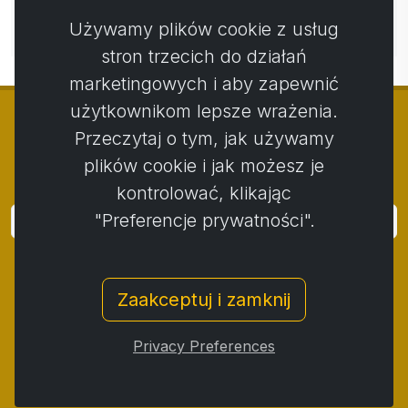
Nie ma jeszcze komentarzy. Bądź pierwszy ze swoim
Używamy plików cookie z usług
komentarzem.
stron trzecich do działań
marketingowych i aby zapewnić
użytkownikom lepsze wrażenia.
Przeczytaj o tym, jak używamy
plików cookie i jak możesz je
© Copyright 2014 - 2026
Activstar
kontrolować, klikając
"Preferencje prywatności".
Zaloguj się
Subskrybuj wiadomości i wydarzenia
Zaakceptuj i zamknij
Kontakt
/
Zasady i warunki
/
Polityka prywatności
/
Procedura składania skarg
/
Protokół reklamacji
/
Privacy Preferences
Odstąpienie od umowy
/
Cookies