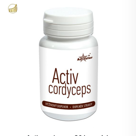
potrzebuje każdego dnia. Zapobieganie jest
piersiowej, bólem głowy i zmęczeniem. Nigdy
zdecydowanie lepsze niż leczenie! Pamiętaj:
nie doświadczyłem takiej szybkości i jakości
NAJLEPSZĄ INWESTYCJĄ JEST
efektu.
Dziękuję
.
INWESTYCJA WE WŁASNE ZDROWIE.
Dla ACTIVSTAR, DZIĘKUJĘ za to, że wciąż
jesteście wśród nas, moi przyjaciele, wielkie
DZIĘKUJĘ ode mnie za niesamowite, wysokiej
jakości, szybko wchłanialne produkty.